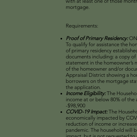
with at least one of those mont
mortgage.
Requirements:
Proof of Primary Residency:
ONL
To qualify for assistance the 
of primary residency establish
documents including: a copy of
statement in the homeowner’s n
of the homeowner and/or docu
Appraisal District showing a h
borrowers on the mortgage sta
the application.
Income Eligibility:
The Househol
income at or below 80% of the
-$98,900
COVID-19 Impact:
The Househo
economically impacted by COVI
reduction of income or increase
pandemic. The household will b
impact, but is not requested t