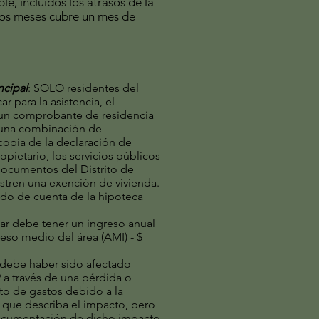
le, incluidos los atrasos de la
sos meses cubre un mes de
ncipal
: SOLO residentes del
r para la asistencia, el
 un comprobante de residencia
 una combinación de
opia de la declaración de
pietario, los servicios públicos
documentos del Distrito de
tren una exención de vivienda.
tado de cuenta de la hipoteca
ar debe tener un ingreso anual
reso medio del área (AMI) - $
 debe haber sido afectado
 través de una pérdida o
o de gastos debido a la
 que describa el impacto, pero
documentación de dicho impacto