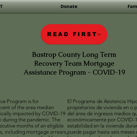
RT
Donate
Fami
READ FIRST
Bastrop County Long Term
Recovery Team Mortgage
Assistance Program - COVID-19
e Program is for
El Programa de Asistencia Hip
cent of the area median
propietarios de vivienda en o 
cally impacted by COVID-19
del área de ingresos medios qu
ty during the pandemic. The
económicamente por COVID-19
cutive months of an eligible
estabilidad en la vivienda dur
, including mortgage arrears,
puede pagar hasta seis meses 