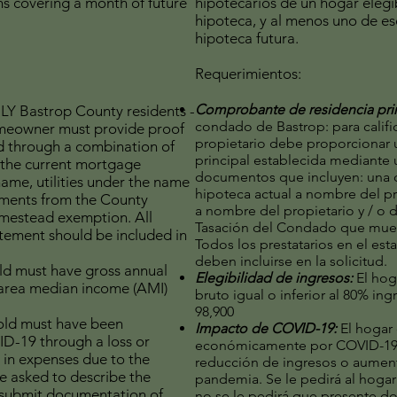
hs covering a month of future
hipotecarios de un hogar elegib
hipoteca, y al menos uno de e
hipoteca futura.
Requerimientos:
Comprobante de residencia pri
Y Bastrop County residents -
condado de Bastrop: para califica
homeowner must provide proof
propietario debe proporcionar
ed through a combination of
principal establecida mediante
 the current mortgage
documentos que incluyen: una c
ame, utilities under the name
hipoteca actual a nombre del pro
ments from the County
a nombre del propietario y / o 
omestead exemption. All
Tasación del Condado que mues
tement should be included in
Todos los prestatarios en el es
deben incluirse en la solicitud.
d must have gross annual
Elegibilidad de ingresos:
El hog
 area median income (AMI)
bruto igual o inferior al 80% ing
98,900
ld must have been
Impacto de COVID-19:
El hogar
D-19 through a loss or
económicamente por COVID-19 a
 in expenses due to the
reducción de ingresos o aument
e asked to describe the
pandemia. Se le pedirá al hogar
o submit documentation of
no se le pedirá que presente 