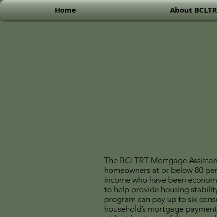
Home
About BCLT
The BCLTRT Mortgage Assistanc
homeowners at or below 80 per
income who have been economi
to help provide housing stabili
program can pay up to six conse
household’s mortgage payments