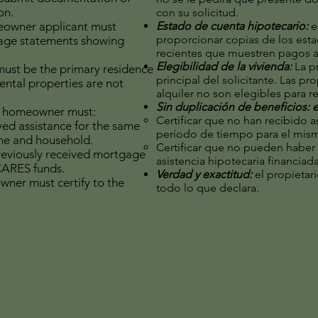
on.
con su solicitud.
owner applicant must
Estado de cuenta hipotecario:
e
proporcionar copias de los est
gage statements showing
recientes que muestren pagos a
Elegibilidad de la vivienda:
La p
ust be the primary residence
principal del solicitante. Las p
ental properties are not
alquiler no son elegibles para re
Sin duplicación de beneficios: e
 homeowner must:
Certificar que no han recibido 
ived assistance for the same
período de tiempo para el mism
me and household.
Certificar que no pueden haber
previously received mortgage
asistencia hipotecaria financi
CARES funds.
Verdad y exactitud:
el propietari
ner must certify to the
todo lo que declara.